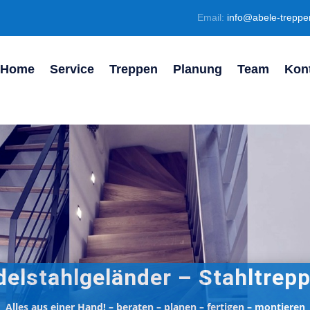
Email:
info@abele-trepp
Home
Service
Treppen
Planung
Team
Kon
delstahlgeländer – Stahltrepp
Alles aus einer Hand! – beraten – planen – fertigen – montieren