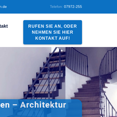
en.de
Telefon:
07972-255
takt
RUFEN SIE AN, ODER
NEHMEN SIE HIER
KONTAKT AUF!
en – Architektur